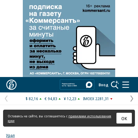
Реклама в «Ъ» www.kommersant.ru/ad
Коммерсантъ
Вход
$ 82,16
€ 94,83
¥ 12,23
IMOEX 2281,31
Предыдущая
С
страница
с
Оставаясь на сайте, вы соглашаетесь с
правилами использования
ОК
куки
Урал