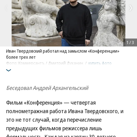
1
/
3
Иван Твердовский работал над замыслом «Конференции»
более трех лет
Фото: Коммерсантъ / Дмитрий Духанин
/
купить фото
Беседовал Андрей Архангельский
Фильм «Конференция» — четвертая
полнометражная работа Ивана Твердовского, и
это не тот случай, когда перечисление
предыдущих фильмов режиссера лишь
формальность. Каждая из картин 30-летнего