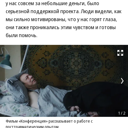
у нас совсем за небольшие деньги, было
серьезной поддержкой проекта. Люди видели, как
мы сильно мотивированы, что у нас горят глаза,
они также проникались этим чувством и готовы
были помочь.
Развернуть на
1
/
2
Фильм «Конференция» рассказывает о работе с
посттравматическим опытом