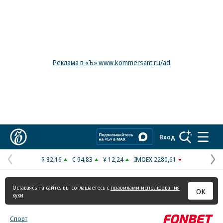
Реклама в «Ъ» www.kommersant.ru/ad
Коммерсантъ
Вход
$ 82,16
€ 94,83
¥ 12,24
IMOEX 2280,61
Предыдущая
С
страница
с
Оставаясь на сайте, вы соглашаетесь с
правилами использования
ОК
куки
Спорт