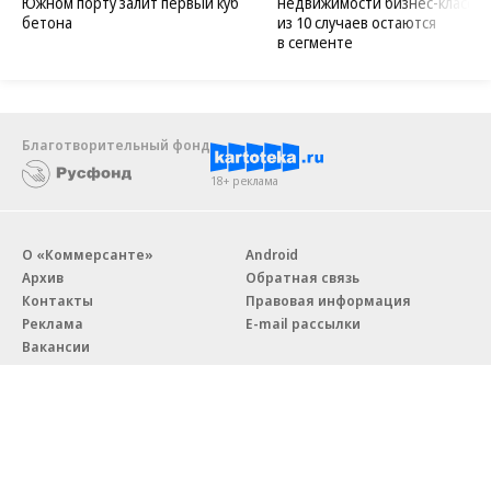
Южном порту залит первый куб
недвижимости бизнес-класса в
бетона
из 10 случаев остаются
в сегменте
Благотворительный фонд
18+ реклама
О «Коммерсанте»
Android
Архив
Обратная связь
Контакты
Правовая информация
Реклама
E-mail рассылки
Вакансии
18+
© АО «Коммерсантъ». 127006, Москва, Оружейный переулок д. 41,
тел. +7 (495) 797-69-70.