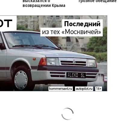
Зеленский
Заставим раскаяться:
СВО
неожиданно
союзник России дал
высказался о
грозное обещание
возвращении Крыма