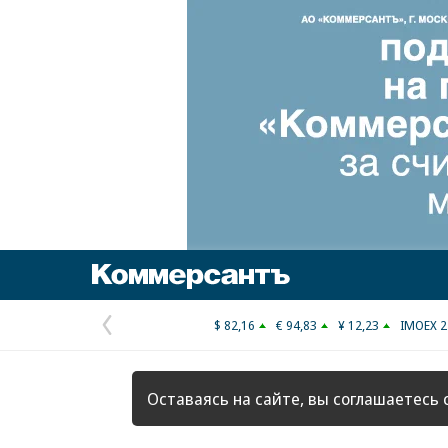
Коммерсантъ
$ 82,16
€ 94,83
¥ 12,23
IMOEX 2
Предыдущая
страница
Оставаясь на сайте, вы соглашаетесь 