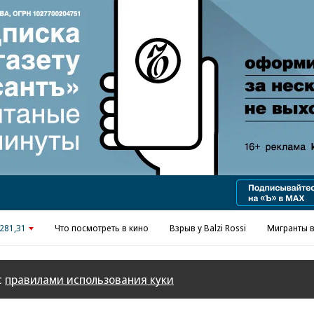
Реклама в «Ъ» www.kommersant.ru/ad
281,31
Что посмотреть в кино
Взрыв у Balzi Rossi
Мигранты в
с
правилами использования куки