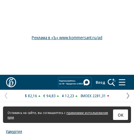
Реклама в «Ъ» www.kommersant.ru/ad
Коммерсантъ
Вход
$ 82,16
€ 94,83
¥ 12,23
IMOEX 2281,31
Предыдущая
С
страница
с
Оставаясь на сайте, вы соглашаетесь с
правилами использования
ОК
куки
Удмуртия