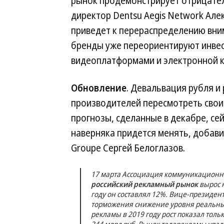
рынок продемонстрирует отрицател
директор Dentsu Aegis Network Але
приведет к перераспределению вним
бренды уже переориентируют инвест
видеоплатформами и электронной к
Обновление
. Девальвация рубля и
производителей пересмотреть свои
прогнозы, сделанные в декабре, се
наверняка придется менять, добави
Groupe Сергей Белоглазов.
17 марта Ассоциация коммуникационных
российский рекламный рынок
вырос н
году он составлял 12%. Вице-президен
торможения снижение уровня реальных
рекламы в 2019 году рост показал толь