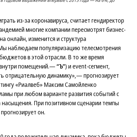
 в годовом выражении впервые с 2015 года — на 6%, до
рать из-за коронавируса, считает гендиректор
пандемией многие компании пересмотрят бизнес-
на онлайн, изменится и структура
«Мы наблюдаем популяризацию телесмотрения
бюджетов в этой отрасли. В то же время
а внутри помещений.—
“Ъ”
) и event-сегмент,
ать отрицательную динамику»,— прогнозирует
етингу «Риалвеб» Максим Самойленко
ламы при любом варианте развития событий с
а насыщения. При позитивном сценарии темпы
 прогнозирует он.
20 года положительная динамика, пока бюджеты