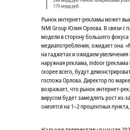
244 млрд руб. Рынок телерекламы упал
175 млрд руб.
Рынок интернет-рекламы может выиг
NMi Group Юлия Орлова. В связи с 
модели в сторону большего фокуса 
медиапотребления, ожидает она. 
на гаджетах и ожидаем увеличения 
наружная реклама, indoor (реклам
скорее всего, будут демонстриров
госпожа Орлова. Директор по марк
возражает, что рынок интернет-рек
вирусом будет замедлять рост из-з
снизятся на 1–2 процентных пункта,
На рынке телерекламы в начале 20