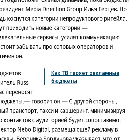
резидент Media Direction Group Илья Герцев. Но
дь коснутся категории непродуктового ритейла,
удут приходить новые категории —
влекательные сервисы, усилят коммуникацию
е стоит забывать про сотовых операторов и
ичен он.
юджетов
Как ТВ теряет рекламные
бюджеты
итель Russ
ас переносят
бюджеты,— говорит он.— С другой стороны,
ый транспорт, такси и каршеринг, минимизируя
 контактов с аудиторией будет сопоставимо,
ектор Nebo Digital, размещающей рекламу в
сквы, Вероника Бордунова указывает, что от