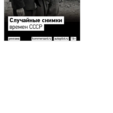
ад
красов,
ммерсантъ