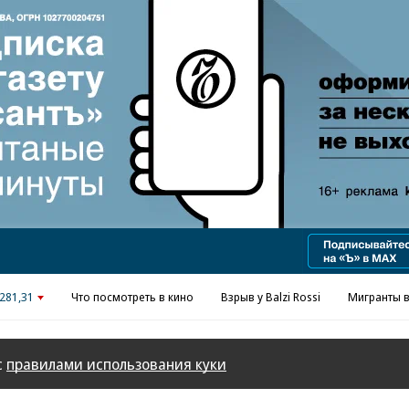
Реклама в «Ъ» www.kommersant.ru/ad
281,31
Что посмотреть в кино
Взрыв у Balzi Rossi
Мигранты в
с
правилами использования куки