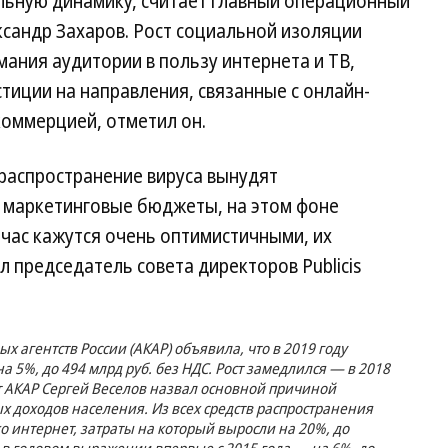
ьную динамику, считает главный операционный
ксандр Захаров. Рост социальной изоляции
ания аудитории в пользу интернета и ТВ,
иции на направления, связанные с онлайн-
оммерцией, отметил он.
 распространение вируса вынудят
 маркетинговые бюджеты, на этом фоне
йчас кажутся очень оптимистичными, их
л председатель совета директоров Publicis
 агентств России (АКАР) объявила, что в 2019 году
а 5%, до 494 млрд руб. без НДС. Рост замедлился — в 2018
т АКАР Сергей Веселов назвал основной причиной
 доходов населения. Из всех средств распространения
ко интернет, затраты на который выросли на 20%, до