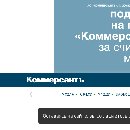
Коммерсантъ
$ 82,16
€ 94,83
¥ 12,23
IMOEX 2
Предыдущая
страница
Оставаясь на сайте, вы соглашаетесь 