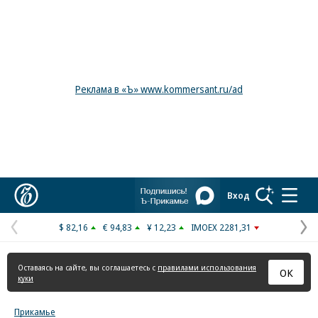
Реклама в «Ъ» www.kommersant.ru/ad
Коммерсантъ
Вход
$ 82,16
€ 94,83
¥ 12,23
IMOEX 2281,31
Предыдущая
С
страница
с
Оставаясь на сайте, вы соглашаетесь с
правилами использования
ОК
куки
Прикамье