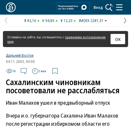
Коммерсантъ
Вход
$ 82,16
€ 94,83
¥ 12,23
IMOEX 2281,31
Предыдущая
С
страница
с
Оставаясь на сайте, вы соглашаетесь с
правилами использования
ОК
куки
Дальний Восток
04.11.2003, 00:00
16
2 мин.
Сахалинским чиновникам
посоветовали не расслабляться
Иван Малахов ушел в предвыборный отпуск
Вчера и.о. губернатора Сахалина Иван Малахов
после регистрации избиркомом области его