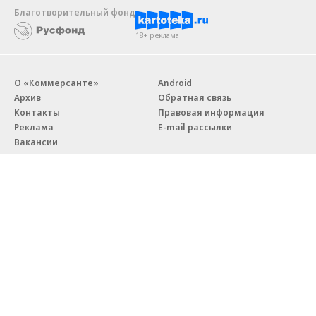
Благотворительный фонд
18+ реклама
О «Коммерсанте»
Android
Архив
Обратная связь
Контакты
Правовая информация
Реклама
E-mail рассылки
Вакансии
18+
© АО «Коммерсантъ». 127006, Москва, Оружейный переулок д. 41,
тел. +7 (495) 797-69-70.
Сетевое издание «Коммерсантъ» (доменное имя сайта:
kommersant.ru) зарегистрировано Федеральной службой
по надзору в сфере связи, информационных технологий и массовых
коммуникаций (Роскомнадзор), регистрационный номер и дата
принятия решения о регистрации: серия
Эл № ФС77-76922
от 11 октября 2019 г.