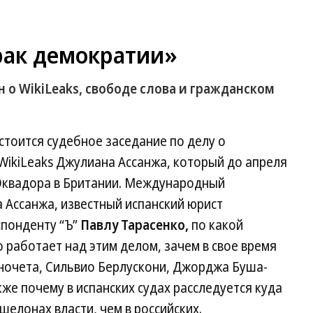
рак демократии»
н о WikiLeaks, свободе слова и гражданском
тоится судебное заседание по делу о
WikiLeaks Джулиана Ассанжа, который до апреля
 Эквадора в Британии. Международный
 Ассанжа, известный испанский юрист
спонденту “Ъ”
Павлу Тарасенко,
по какой
 работает над этим делом, зачем в свое время
иночета, Сильвио Берлускони, Джорджа Буша-
же почему в испанских судах расследуется куда
шелонах власти, чем в российских.