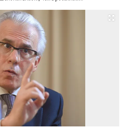
Развернуть на весь экран
Фо
Д
Ле
Ко