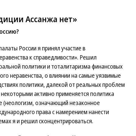
диции Ассанжа нет»
Россию?
латы России я принял участие в
равенства к справедливости». Решил
еральной политики и тоталитаризма финансовых
ного неравенства, о влиянии на самые уязвимые
дствиях политики, далекой от реальных проблем
с некоторыми активно применяется политика
are (неологизм, означающий незаконное
ждународного права с намерением нанести
 темах я и решил сконцентрироваться.