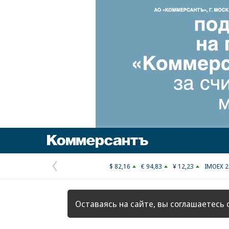
Коммерсантъ
$ 82,16
€ 94,83
¥ 12,23
IMOEX 2
Предыдущая
страница
Оставаясь на сайте, вы соглашаетесь 