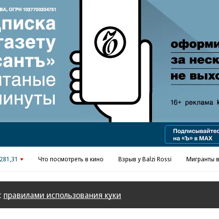
Реклама в «Ъ» www.kommersant.ru/ad
281,31
Что посмотреть в кино
Взрыв у Balzi Rossi
Мигранты в
с
правилами использования куки