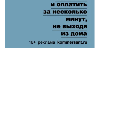
то:
митрий
кай,
ммерсантъ