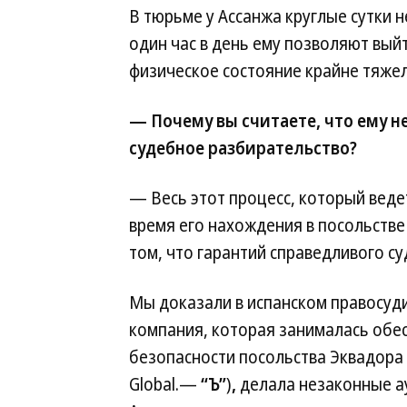
В тюрьме у Ассанжа круглые сутки н
один час в день ему позволяют выйт
физическое состояние крайне тяже
— Почему вы считаете, что ему н
судебное разбирательство?
— Весь этот процесс, который веде
время его нахождения в посольств
том, что гарантий справедливого су
Мы доказали в испанском правосуди
компания, которая занималась обе
безопасности посольства Эквадора 
Global.—
“Ъ”
)
,
делала незаконные ау