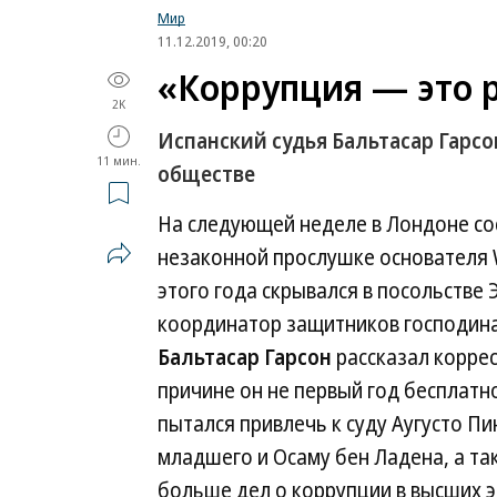
Мир
11.12.2019, 00:20
«Коррупция — это 
2K
Испанский судья Бальтасар Гарсо
11 мин.
обществе
На следующей неделе в Лондоне сос
незаконной прослушке основателя 
этого года скрывался в посольстве
координатор защитников господина
Бальтасар Гарсон
рассказал корре
причине он не первый год бесплатно
пытался привлечь к суду Аугусто П
младшего и Осаму бен Ладена, а так
больше дел о коррупции в высших э