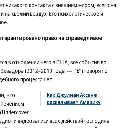
ет никакого контакта с внешним миром, всего на
и на свежий воздух. Его психологическое и
лое.
е гарантировано право на справедливое
тся в отношении него в США, все события во
е Эквадора (2012–2019 годы.—
“Ъ”
) говорят о
дебного процесса нет.
и, что
Как Джулиан Ассанж
раскалывает Америку
спечением
(Undercover
дио- и видеозаписи всех действий господина