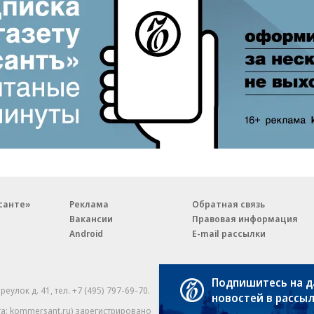
санте»
Реклама
Обратная связь
Вакансии
Правовая информация
Android
E-mail рассылки
Подпишитесь на 
реулок д. 41,
тел. +7 (495) 797-69-70.
Партнерские проекты/матери
новостей в рассы
«Промо» и «Официальное со
а: kommersant.ru) зарегистрировано