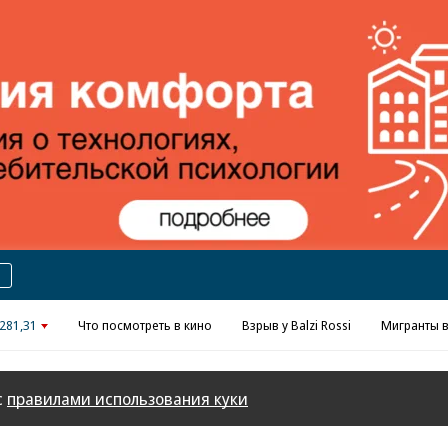
Реклама в «Ъ» www.kommersant.ru/ad
281,31
Что посмотреть в кино
Взрыв у Balzi Rossi
Мигранты в
с
правилами использования куки