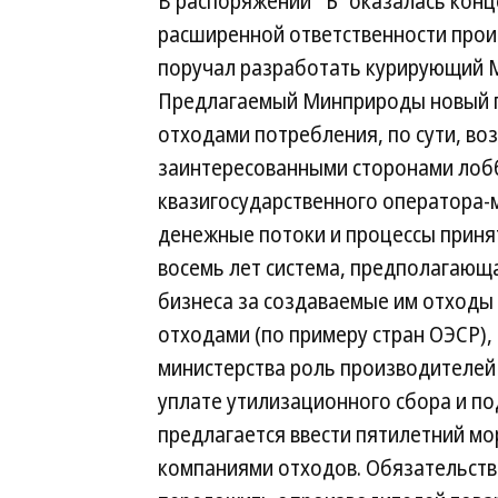
В распоряжении “Ъ” оказалась кон
расширенной ответственности произ
поручал разработать курирующий 
Предлагаемый Минприроды новый п
отходами потребления, по сути, воз
заинтересованными сторонами лобб
квазигосударственного оператора-м
денежные потоки и процессы приняти
восемь лет система, предполагающ
бизнеса за создаваемые им отходы
отходами (по примеру стран ОЭСР), 
министерства роль производителей 
уплате утилизационного сбора и п
предлагается ввести пятилетний м
компаниями отходов. Обязательств