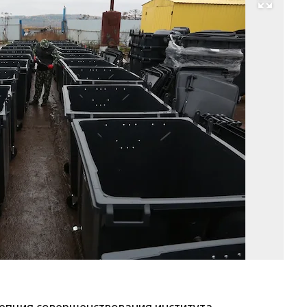
Развернуть на весь экран
Фо
М
Ки
Ко