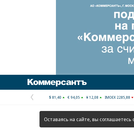
Коммерсантъ
$ 81,40
€ 94,05
¥ 12,08
IMOEX 2285,88
Предыдущая
страница
Оставаясь на сайте, вы соглашаетесь 