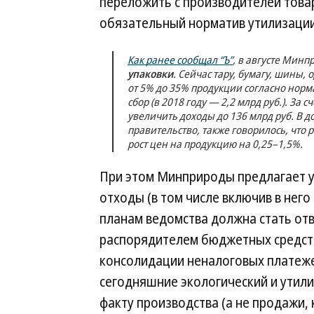
переложить с производителей това
обязательный норматив утилизации
Как ранее сообщал “Ъ”
, в августе Мин
упаковки
. Сейчас тару, бумагу, шины,
от 5% до 35% продукции согласно норм
сбор (в 2018 году — 2,2 млрд руб.). За
увеличить доходы до 136 млрд руб. В 
правительство, также говорилось, что
рост цен на продукцию на 0,25–1,5%.
При этом Минприроды предлагает ув
отходы (в том числе включив в нег
планам ведомства должна стать от
распорядителем бюджетных средств
консолидации неналоговых платежей
сегодняшние экологический и утили
факту производства (а не продажи, 