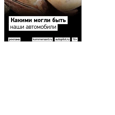
то:
аксим
мерлинг,
ммерсантъ