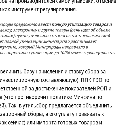
ров на производителей самой упаковки, отменив
 как инструмент регулирования.
природы предложило ввести
полную утилизацию товаров и
 одежду, электронику и другие товары (речь идет об объеме
ативам) нужно утилизировать или платить экологический
 счет полной утилизации министерство рассчитывает
документе, который Минприроды направляло в
 рост нормативов утилизации до 100% может спровоцировать
еличить базу начисления и ставку сбора за
о инвестиционную составляющую). ППК РЭО по
ветственной за достижение показателей РОП и
 (что противоречит политике Минфина по
). Так, в утильсбор предлагается объединить
зационный сборы, а его уплату привязать к
как сейчас) или импорта готовых товаров и