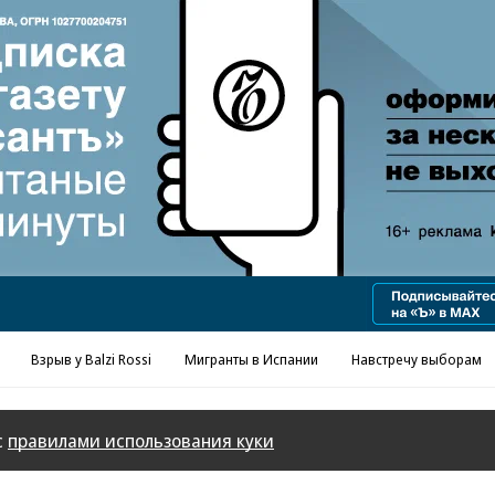
Реклама в «Ъ» www.kommersant.ru/ad
Взрыв у Balzi Rossi
Мигранты в Испании
Навстречу выборам
с
правилами использования куки