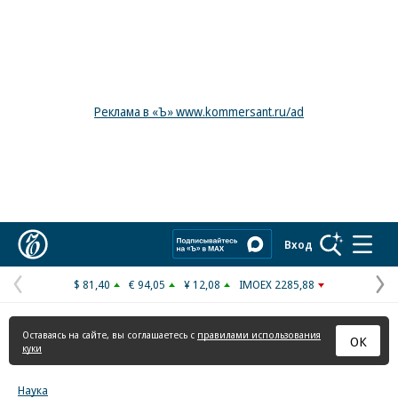
Реклама в «Ъ» www.kommersant.ru/ad
Коммерсантъ
Вход
$ 81,40
€ 94,05
¥ 12,08
IMOEX 2285,88
Предыдущая
С
страница
с
Оставаясь на сайте, вы соглашаетесь с
правилами использования
ОК
куки
Наука