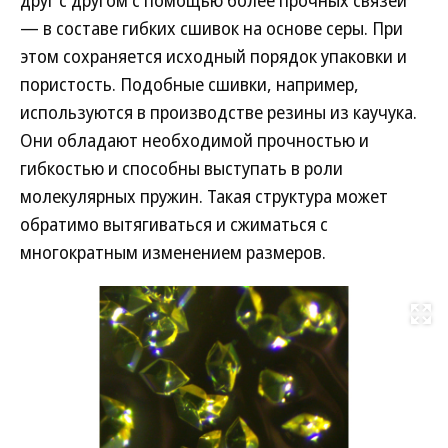
друг с другом с помощью более прочных связей
— в составе гибких сшивок на основе серы. При
этом сохраняется исходный порядок упаковки и
пористость. Подобные сшивки, например,
используются в производстве резины из каучука.
Они обладают необходимой прочностью и
гибкостью и способны выступать в роли
молекулярных пружин. Такая структура может
обратимо вытягиваться и сжиматься с
многократным изменением размеров.
Развернуть на