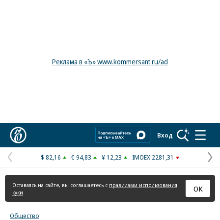
Реклама в «Ъ» www.kommersant.ru/ad
Коммерсантъ
Вход
$ 82,16
€ 94,83
¥ 12,23
IMOEX 2281,31
Предыдущая
С
страница
с
Оставаясь на сайте, вы соглашаетесь с
правилами использования
ОК
куки
Общество