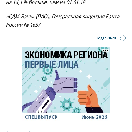
на 14,1 % больше, чем на 01.01.18
«СДМ-Банк» (ПАО). Генеральная лицензия Банка
России № 1637
Поделиться
Новости партнеров
ВСУ точно получат десятки тысяч новых
солдат
Путин озвучил итоговый план СВО
Зеленский неожиданно высказался о
возвращении Крыма
Заставим раскаяться: союзник России
дал грозное обещание