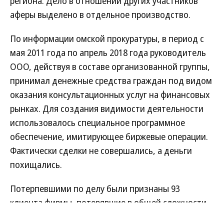
Суд Омска приговорил к семи годам колонии
общего режима и штрафу в размере 350 тыс. руб.
бывшего руководителя ООО «Аналитический
центр "Ромни Марш"» Ярослава Макаренко,
признав его виновным в мошенничестве в особо
крупном размере (ч. 4 ст. 159 УК РФ, максимальное
наказание — 10 лет лишения свободы). Об этом
сообщили в объединенной пресс-службе судов
региона. Дело в отношении других участников
аферы выделено в отдельное производство.
По информации омской прокуратуры, в период с
мая 2011 года по апрель 2018 года руководитель
ООО, действуя в составе организованной группы,
принимал денежные средства граждан под видом