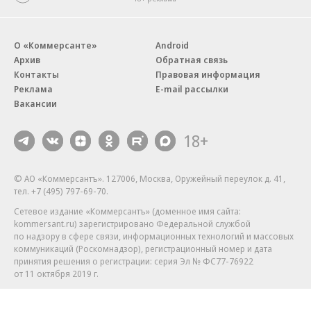
О «Коммерсанте»
Android
Архив
Обратная связь
Контакты
Правовая информация
Реклама
E-mail рассылки
Вакансии
18+
© АО «Коммерсантъ». 127006, Москва, Оружейный переулок д. 41,
тел. +7 (495) 797-69-70.
Сетевое издание «Коммерсантъ» (доменное имя сайта:
kommersant.ru) зарегистрировано Федеральной службой
по надзору в сфере связи, информационных технологий и массовых
коммуникаций (Роскомнадзор), регистрационный номер и дата
принятия решения о регистрации: серия
Эл № ФС77-76922
от 11 октября 2019 г.
Партнерские проекты/материалы, новости компаний, материалы
с пометкой «Промо» и «Официальное сообщение» опубликованы