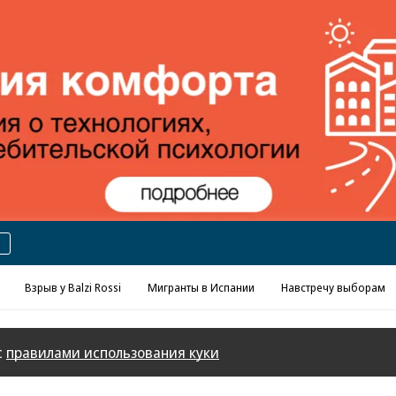
Реклама в «Ъ» www.kommersant.ru/ad
Взрыв у Balzi Rossi
Мигранты в Испании
Навстречу выборам
с
правилами использования куки