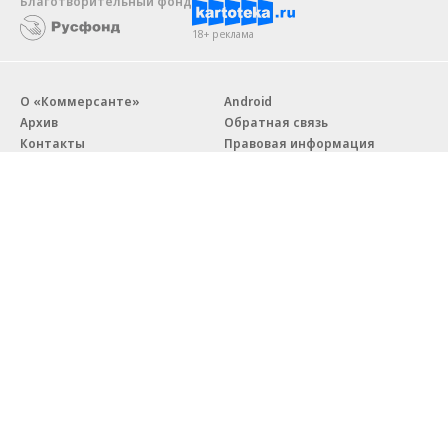
Благотворительный фонд
18+ реклама
О «Коммерсанте»
Android
Архив
Обратная связь
Контакты
Правовая информация
Реклама
E-mail рассылки
Вакансии
18+
© АО «Коммерсантъ». 127006, Москва, Оружейный переулок д. 41,
тел. +7 (495) 797-69-70.
Сетевое издание «Коммерсантъ» (доменное имя сайта:
kommersant.ru) зарегистрировано Федеральной службой
по надзору в сфере связи, информационных технологий и массовых
коммуникаций (Роскомнадзор), регистрационный номер и дата
принятия решения о регистрации: серия
Эл № ФС77-76922
от 11 октября 2019 г.