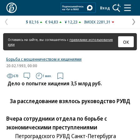
Коммерсантъ
Вход
$ 82,16
€ 94,83
¥ 12,23
IMOEX 2281,31
Предыдущая
С
страница
с
Оставаясь на сайте, вы соглашаетесь с
правилами использования
ОК
куки
Борьба с мошенничеством и хищениями
20.02.1993, 00:00
670
1 мин.
Дело о попытке хищения 3,5 млрд руб.
За расследование взялось руководство РУВД
Вчера сотрудники отдела по борьбе с
экономическими преступлениями
Петроградского РУВД Санкт-Петербурга