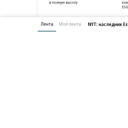
в полную высоту
ком
ESG
Лента
Моя лента
NYT: наследник E
Благотворительный фонд
О «Коммер
Архив
Контакты
18+ реклама
© АО «Коммерсантъ». 127006, Москва, Оружейный пе
Сетевое издание «Коммерсантъ» (доменное имя сайт
Федеральной службой по надзору в сфере связи, и
и массовых коммуникаций (Роскомнадзор), регистра
решения о регистрации: серия
Эл № ФС77-76922
от 1