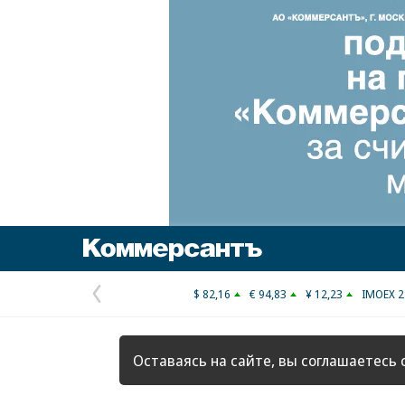
Коммерсантъ
$ 82,16
€ 94,83
¥ 12,23
IMOEX 2
Предыдущая
страница
Оставаясь на сайте, вы соглашаетесь 