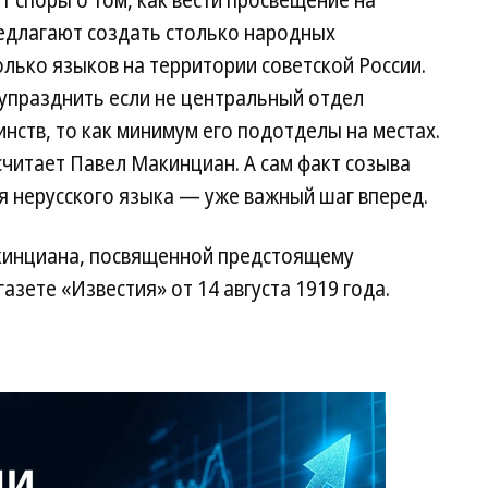
 споры о том, как вести просвещение на
редлагают создать столько народных
лько языков на территории советской России.
 упразднить если не центральный отдел
ств, то как минимум его подотделы на местах.
считает Павел Макинциан. А сам факт созыва
 нерусского языка — уже важный шаг вперед.
кинциана, посвященной предстоящему
зете «Известия» от 14 августа 1919 года.