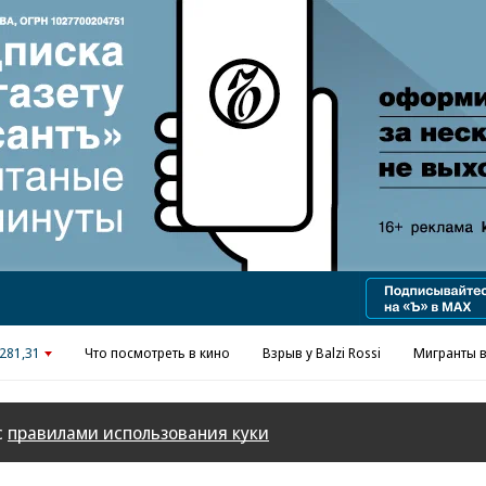
Реклама в «Ъ» www.kommersant.ru/ad
281,31
Что посмотреть в кино
Взрыв у Balzi Rossi
Мигранты в
с
правилами использования куки