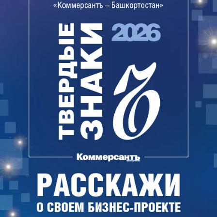
заключит контракт на поставку лекарственного
препарата Эрибулина с единственным участником
закупки – московским АО "Ланцет"(владелец —
Марина Карасева). Начальная стоимость договора
составляет 17,02 млн руб., предложение компании
в итоговом протоколе не указано.
Согласно аукционной документации, компания
должна поставить 500 растворов для
внутривенного введения с дозировкой 0,5 мг/мл 2
мл. Поставка должна проходить равными
партиями с 5 по 15 августа и с 5 по 15 октября.
Компания из Москвы поставит
«Спецавтохозяйству» Уфы шесть
мусоровозов
МУП «Спецавтохозяйство по уборке города» Уфы