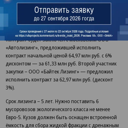
по итогам открытого запроса предложений от 7
мая выбрало поставщика на приобретение в
финансовую аренду (лизинг) транспортного
средства – специального автомобиля мусоровоза.
Контракт будет заключен с московским ООО
«Автолизинг», предложившей исполнить
контракт начальной ценой 64,97 млн руб. с 6%
дисконтом — за 61,33 млн руб. Второй участник
закупки – ООО «Байтек Лизинг» — предложил
исполнить контракт за 62,97 млн руб. (дисконт
3%).
Срок лизинга – 5 лет. Нужно поставить 6
мусоровозов экологического класса не менее
Евро-5. Кузов должен быть оснащен встроенной
ёмкость для сбора жидкой фракции с дренажным