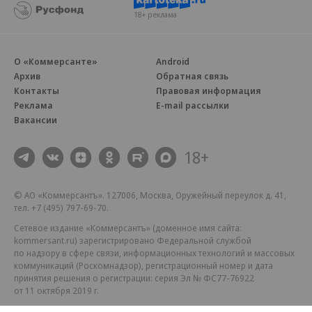
18+ реклама
О «Коммерсанте»
Android
Архив
Обратная связь
Контакты
Правовая информация
Реклама
E-mail рассылки
Вакансии
18+
© АО «Коммерсантъ». 127006, Москва, Оружейный переулок д. 41,
тел. +7 (495) 797-69-70.
Сетевое издание «Коммерсантъ» (доменное имя сайта:
kommersant.ru) зарегистрировано Федеральной службой
по надзору в сфере связи, информационных технологий и массовых
коммуникаций (Роскомнадзор), регистрационный номер и дата
принятия решения о регистрации: серия
Эл № ФС77-76922
от 11 октября 2019 г.
Партнерские проекты/материалы, новости компаний, материалы