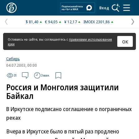
Коммерсантъ
Вход
$ 81,40
€ 94,05
¥ 12,17
IMOEX 2301,86
Предыдущая
С
страница
с
Оставаясь на сайте, вы соглашаетесь с
правилами использования
ОК
куки
Сибирь
04.07.2003, 00:00
31
3 мин.
Россия и Монголия защитили
Байкал
В Иркутске подписано соглашение о пограничных
реках
Вчера в Иркутске было в пятый раз продлено