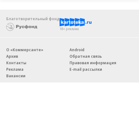
Благотворительный фонд
18+ реклама
О «Коммерсанте»
Android
Архив
Обратная связь
Контакты
Правовая информация
Реклама
E-mail рассылки
Вакансии
18+
© АО «Коммерсантъ». 127006, Москва, Оружейный переулок д. 41,
тел. +7 (495) 797-69-70.
Сетевое издание «Коммерсантъ» (доменное имя сайта:
kommersant.ru) зарегистрировано Федеральной службой
по надзору в сфере связи, информационных технологий и массовых