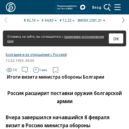
Коммерсантъ
Вход
$ 82,16
€ 94,83
¥ 12,23
IMOEX 2281,31
Предыдущая
С
страница
с
Оставаясь на сайте, вы соглашаетесь с
правилами использования
ОК
куки
Болгария и ее отношения с Россией
12.02.1993, 00:00
772
1 мин.
Итоги визита министра обороны Болгарии
Россия расширит поставки оружия болгарской
армии
Вчера завершился начавшийся 8 февраля
визит в Россию министра обороны