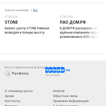
Новости компаний
Все
07.08.2026
07.08.2026
STONE
ПАО ДОМ.РФ
Бизнес-центр STONE Римская
В ДОМ.РФ рассказали, как
возведен в полную высоту
крупным компаниям эффектив
реализовывать ESG-стратегию
Благотворительный фонд
18+ реклама
О «Коммерсанте»
Android
Архив
Обратная связь
Контакты
Правовая информация
Реклама
E-mail рассылки