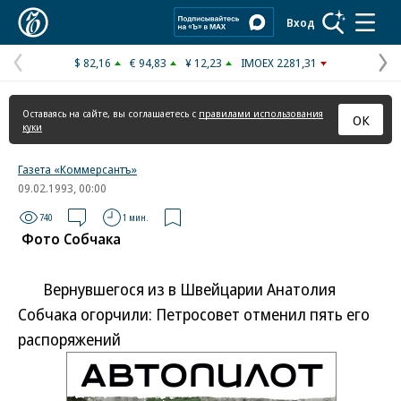
Коммерсантъ
Вход
$ 82,16
€ 94,83
¥ 12,23
IMOEX 2281,31
Предыдущая
С
страница
с
Оставаясь на сайте, вы соглашаетесь с
правилами использования
ОК
куки
Газета «Коммерсантъ»
09.02.1993, 00:00
740
1 мин.
Фото Собчака
Вернувшегося из в Швейцарии Анатолия
Собчака огорчили: Петросовет отменил пять его
распоряжений