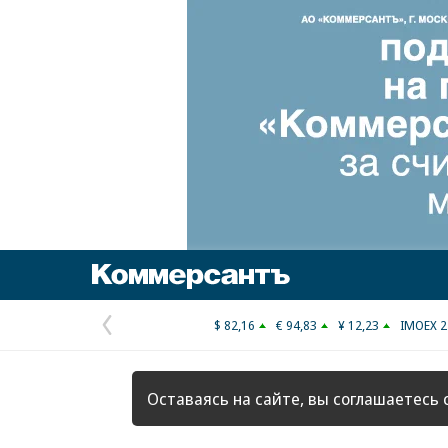
Коммерсантъ
$ 82,16
€ 94,83
¥ 12,23
IMOEX 2
Предыдущая
страница
Оставаясь на сайте, вы соглашаетесь 