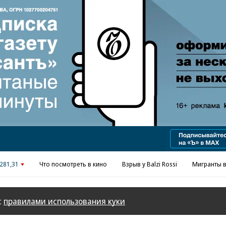
Реклама в «Ъ» www.kommersant.ru/ad
281,31
Что посмотреть в кино
Взрыв у Balzi Rossi
Мигранты в
с
правилами использования куки