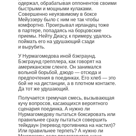
одержал, обрабатывая оппонентов своими
быстрыми и мощными кулаками.
Совершенно неуязвимому в боксе
Мейуэзеру было с ним не так чтобы
комфортно. Проигрывал ирландец тоже
в партере, попадаясь на борцовские
приемы. Нейту Диасу, к примеру, удалось
поймать его на удушающий сзади
и вырубить.
У Нурмагомедова иной бэкграунд.
Бэкграунд грепплера, как говорят на
американском сленге. Он занимался
вольной борьбой, дзюдо — отсюда и
предпочтения в поединках. Его хлеб — это
бой не на дистанции, а в плотном контакте.
Да тот же удушающий.
Получается гремучая смесь, вызывающая
кучу вопросов, касающихся вероятного
сценария поединка. А нужно ли
Нурмагомедову пытаться боксировать или
правильнее сразу пытаться совершить
тейкдаун (перевод противника на настил)?
Или правильнее терпеть? А нужно ли