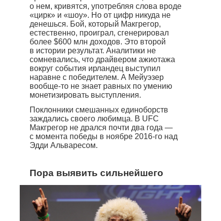
о нем, кривятся, употребляя слова вроде
стать рекордным для поединков UFC.
«цирк» и «шоу». Но от цифр никуда не
Крупнейший на данный момент гонорар, который
денешься. Бой, который Макгрегор,
Макгрегор получил за бой в UFC,— $3,59 млн
Слабая сторона ирландца — борьба. Единственное
естественно, проиграл, сгенерировал
за поединок с Эдди Альваресом в 2016 году.
поражение в UFC Макгрегор потерпел именно
более $600 млн доходов. Это второй
в партере, попавшись на удушающий прием Нейта
в истории результат. Аналитики не
Диаса.
сомневались, что драйвером ажиотажа
вокруг события ирландец выступил
наравне с победителем. А Мейуэзер
вообще-то не знает равных по умению
монетизировать выступления.
Поклонники смешанных единоборств
заждались своего любимца. В UFC
Макгрегор не дрался почти два года —
с момента победы в ноябре 2016-го над
Эдди Альваресом.
Пора выявить сильнейшего