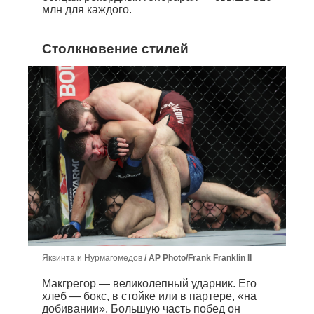
млн для каждого.
Столкновение стилей
Яквинта и Нурмагомедов
AP Photo/Frank Franklin II
Макгрегор — великолепный ударник. Его
хлеб — бокс, в стойке или в партере, «на
добивании». Большую часть побед он