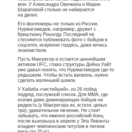
млн. У Александра Овечкина и Марии
Шараповой столько не набирается
на двоих.
Его фолловеры не только из России.
Нурмагомедов, например, дружит с
Криштиану Роналду. Последний не
стесняется публиковать фото с бойцом в
соцсетях, искренне гордясь, даже кичась
знакомством.
Пусть Макгрегор и остается ценнейшим
активом UFC, глава структуры Дейна Уайт
уже давал понять, что Нурмагомедов где-то
рядышком. Чтобы встать вровень, нужно
сделать маленький шажок.
У Хабиба «чистейший», из 26 побед
подряд, послужной список. Для MMA, где
осечки даже доминирующих бойцов не
редкость (у Макгрегора их, кстати, целых
три), удивительное явление. Не стоит
забывать, что именно российский боец
после выигрыша в апреле у Эла Яквинты
владеет чемпионским титулом в легком
весе (до 70 кг).