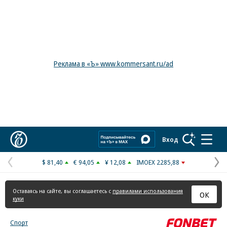
Реклама в «Ъ» www.kommersant.ru/ad
Коммерсантъ
Вход
$ 81,40
€ 94,05
¥ 12,08
IMOEX 2285,88
Предыдущая
С
страница
с
Оставаясь на сайте, вы соглашаетесь с
правилами использования
ОК
куки
Спорт