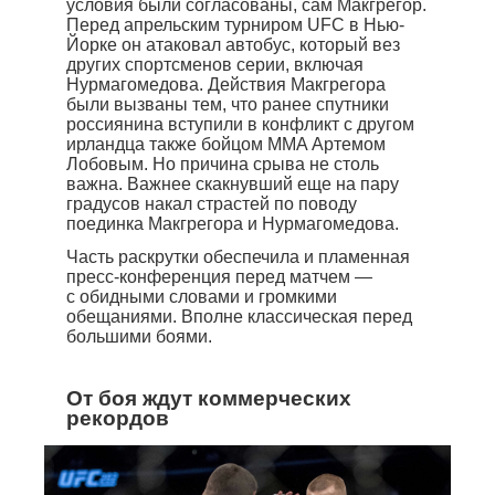
условия были согласованы, сам Макгрегор.
Перед апрельским турниром UFC в Нью-
Йорке он атаковал автобус, который вез
других спортсменов серии, включая
Нурмагомедова. Действия Макгрегора
были вызваны тем, что ранее спутники
россиянина вступили в конфликт с другом
ирландца также бойцом MMA Артемом
Лобовым. Но причина срыва не столь
важна. Важнее скакнувший еще на пару
градусов накал страстей по поводу
поединка Макгрегора и Нурмагомедова.
Часть раскрутки обеспечила и пламенная
пресс-конференция перед матчем —
с обидными словами и громкими
обещаниями. Вполне классическая перед
большими боями.
От боя ждут коммерческих
рекордов