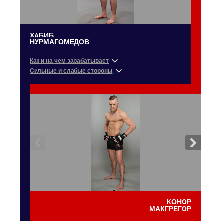
ХАБИБ
НУРМАГОМЕДОВ
Как и на чем зарабатывает
Сильные и слабые стороны
«ЛЮДИ ГОВОРЯТ ОБ ИГРАХ, О ДЕНЬГАХ.
Я ПРИШЕЛ В UFC НЕ РАДИ ДЕНЕГ. ЭТО МОЕ
«Я ТРЕНИРУЮСЬ В ГОРАХ И БОРЮСЬ
СЕРДЦЕ, МОЯ КРОВЬ»
С МЕДВЕДЯМИ»
Доходы
Нурмагомедов хорошо двигается в октагоне и
По данным журнала Forbes, за период с 1 июня 2017
обладает отменной реакцией, однако главное его
года по 31 мая 2018 года российский боец заработал
преимущество — борьба. Будучи представителем
$1,7 млн. Доход сложился из гонорара за титульный
школы боевого самбо (двукратный чемпион мира),
бой с Элом Яквинтой ($530 тыс.) и доли с проданных
хорошо чувствует себя в стойке, однако
трансляций в формате pay-per-view. Также
предпочитает переводить противника в партер, где
зарабатывает на мастер-классах по России
бой чаще всего и заканчивается. Дагестанцу
стоимостью в $10–20 тыс. Всего за карьеру в UFC,
принадлежит рекорд по числу тейкдаунов за один
согласно официальным гонорарам, Нурмагомедов
бой (21 тейкдаун из 27 попыток за три раунда)
заработал $1,1 млн и занимает 113-е место
против Абеля Трухильо. Российский боец является
в рейтинге самых высокооплачиваемых бойцов
чемпионом мира по панкратиону и чемпионом мира
в истории ММА.
по грепплингу.
КОНОР
МАКГРЕГОР
Спонсоры
Один из основных спонсоров — владелец