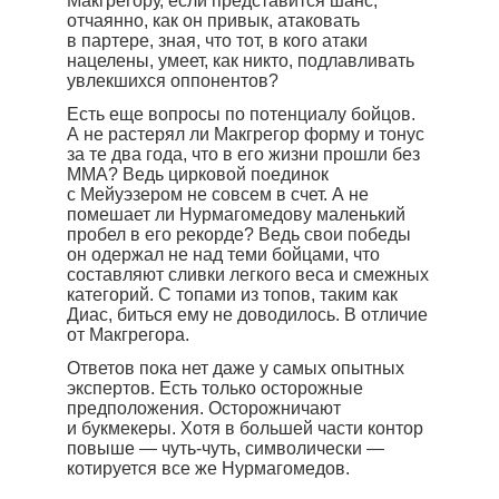
Макгрегору, если представится шанс,
отчаянно, как он привык, атаковать
в партере, зная, что тот, в кого атаки
нацелены, умеет, как никто, подлавливать
увлекшихся оппонентов?
Есть еще вопросы по потенциалу бойцов.
А не растерял ли Макгрегор форму и тонус
за те два года, что в его жизни прошли без
MMA? Ведь цирковой поединок
с Мейуэзером не совсем в счет. А не
помешает ли Нурмагомедову маленький
пробел в его рекорде? Ведь свои победы
он одержал не над теми бойцами, что
составляют сливки легкого веса и смежных
категорий. С топами из топов, таким как
Диас, биться ему не доводилось. В отличие
от Макгрегора.
Ответов пока нет даже у самых опытных
экспертов. Есть только осторожные
предположения. Осторожничают
и букмекеры. Хотя в большей части контор
повыше — чуть-чуть, символически —
котируется все же Нурмагомедов.