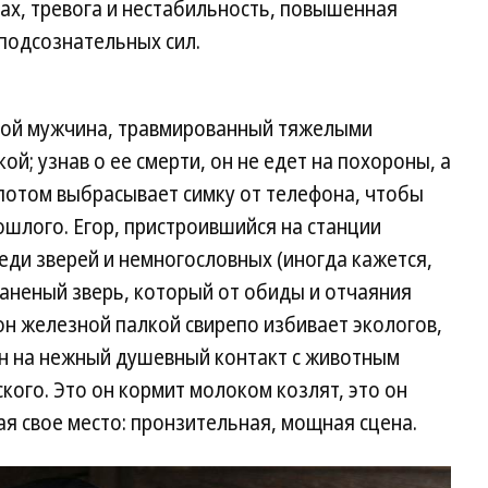
рах, тревога и нестабильность, повышенная
 подсознательных сил.
одой мужчина, травмированный тяжелыми
; узнав о ее смерти, он не едет на похороны, а
а потом выбрасывает симку от телефона, чтобы
ошлого. Егор, пристроившийся на станции
ди зверей и немногословных (иногда кажется,
аненый зверь, который от обиды и отчаяния
он железной палкой свирепо избивает экологов,
ен на нежный душевный контакт с животным
кого. Это он кормит молоком козлят, это он
ая свое место: пронзительная, мощная сцена.