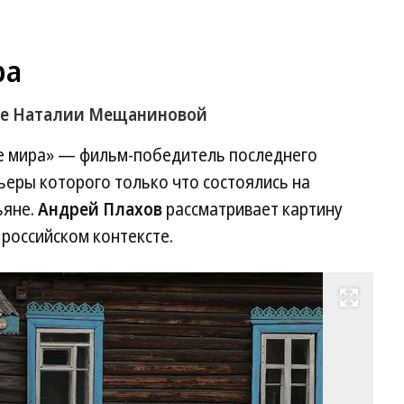
ра
ме Наталии Мещаниновой
е мира» — фильм-победитель последнего
еры которого только что состоялись на
ьяне.
Андрей Плахов
рассматривает картину
российском контексте.
Развернуть на весь экран