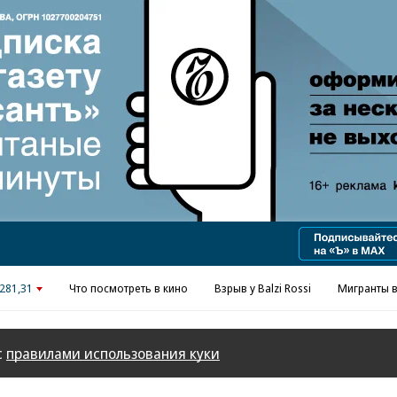
Реклама в «Ъ» www.kommersant.ru/ad
281,31
Что посмотреть в кино
Взрыв у Balzi Rossi
Мигранты в
с
правилами использования куки