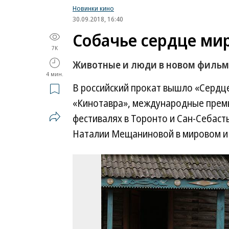
Новинки кино
30.09.2018, 16:40
Собачье сердце ми
7K
Животные и люди в новом филь
4 мин.
В российский прокат вышло «Сердц
«Кинотавра», международные премь
фестивалях в Торонто и Сан-Себаст
Наталии Мещаниновой в мировом и 