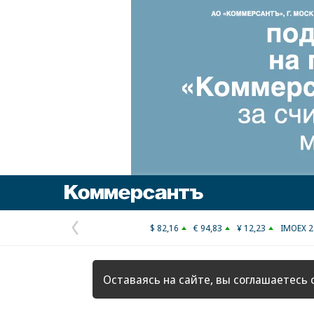
Коммерсантъ
$ 82,16
€ 94,83
¥ 12,23
IMOEX 2
Предыдущая
страница
Оставаясь на сайте, вы соглашаетесь 