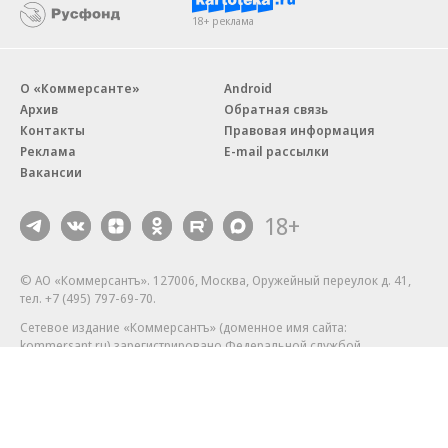
18+ реклама
О «Коммерсанте»
Android
Архив
Обратная связь
Контакты
Правовая информация
Реклама
E-mail рассылки
Вакансии
18+
© АО «Коммерсантъ». 127006, Москва, Оружейный переулок д. 41,
тел. +7 (495) 797-69-70.
Сетевое издание «Коммерсантъ» (доменное имя сайта:
kommersant.ru) зарегистрировано Федеральной службой
по надзору в сфере связи, информационных технологий и массовых
коммуникаций (Роскомнадзор), регистрационный номер и дата
принятия решения о регистрации: серия
Эл № ФС77-76922
от 11 октября 2019 г.
Партнерские проекты/материалы, новости компаний, материалы