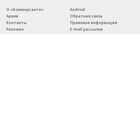
О «Коммерсанте»
Android
Архив
Обратная связь
Контакты
Правовая информация
Реклама
E-mail рассылки
Вакансии
18+
© АО «Коммерсантъ». 127006, Москва, Оружейный переулок д. 41,
тел. +7 (495) 797-69-70.
Сетевое издание «Коммерсантъ» (доменное имя сайта:
kommersant.ru) зарегистрировано Федеральной службой
по надзору в сфере связи, информационных технологий и массовых
коммуникаций (Роскомнадзор), регистрационный номер и дата
принятия решения о регистрации: серия
Эл № ФС77-76922
от 11 октября 2019 г.
Партнерские проекты/материалы, новости компаний, материалы
с пометкой «Промо» и «Официальное сообщение» опубликованы
на коммерческой основе.