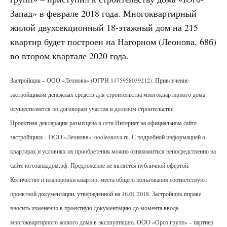
Запад» в феврале 2018 года. Многоквартирный
жилой двухсекционный 18-этажный дом на 215
квартир будет построен на Нагорном (Леонова, 68б)
во втором квартале 2020 года.
Застройщик – ООО «Леонова» (ОГРН 1175958039212). Привлечение
застройщиком денежных средств для строительства многоквартирного дома
осуществляется по договорам участия в долевом строительстве.
Проектная декларация размещена в сети Интернет на официальном сайте
застройщика – ООО «Леонова»: oooleonova.ru. С подробной информацией о
квартирах и условиях их приобретения можно ознакомиться непосредственно на
сайте югозападдом.рф. Предложение не является публичной офертой.
Количество и планировки квартир, места общего пользования соответствуют
проектной документации, утвержденной на 16.01.2018. Застройщик вправе
вносить изменения в проектную документацию до момента ввода
многоквартирного жилого дома в эксплуатацию. ООО «Орсо групп» – партнер