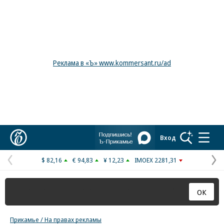
Реклама в «Ъ» www.kommersant.ru/ad
Коммерсантъ
Вход
$ 82,16
€ 94,83
¥ 12,23
IMOEX 2281,31
Предыдущая
С
страница
с
Оставаясь на сайте, вы соглашаетесь с
правилами использования
ОК
куки
Прикамье / На правах рекламы