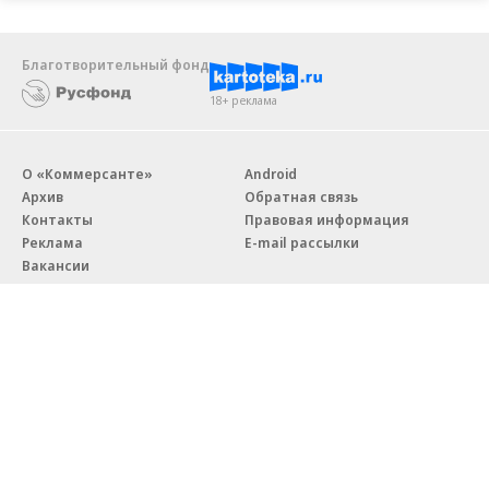
Благотворительный фонд
18+ реклама
О «Коммерсанте»
Android
Архив
Обратная связь
Контакты
Правовая информация
Реклама
E-mail рассылки
Вакансии
18+
© АО «Коммерсантъ». 127006, Москва, Оружейный переулок д. 41,
тел. +7 (495) 797-69-70.
Сетевое издание «Коммерсантъ» (доменное имя сайта:
kommersant.ru) зарегистрировано Федеральной службой
по надзору в сфере связи, информационных технологий и массовых