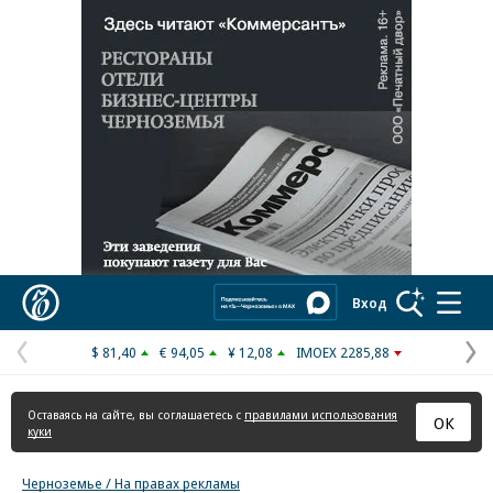
Реклама в «Ъ» www.kommersant.ru/ad
Коммерсантъ
Вход
$ 81,40
€ 94,05
¥ 12,08
IMOEX 2285,88
Предыдущая
С
страница
с
Оставаясь на сайте, вы соглашаетесь с
правилами использования
ОК
куки
Черноземье / На правах рекламы