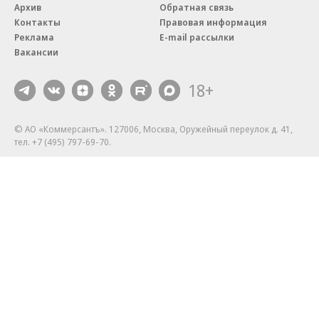
Архив
Обратная связь
Контакты
Правовая информация
Реклама
E-mail рассылки
Вакансии
18+
© АО «Коммерсантъ». 127006, Москва, Оружейный переулок д. 41,
тел. +7 (495) 797-69-70.
Сетевое издание «Коммерсантъ» (доменное имя сайта:
kommersant.ru) зарегистрировано Федеральной службой
по надзору в сфере связи, информационных технологий и массовых
коммуникаций (Роскомнадзор), регистрационный номер и дата
принятия решения о регистрации: серия
Эл № ФС77-76922
от 11 октября 2019 г.
Партнерские проекты/материалы, новости компаний, материалы
с пометкой «Промо» и «Официальное сообщение» опубликованы
на коммерческой основе.
На kommersant.ru применяются рекомендательные технологии.
Подробнее