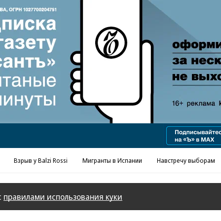
Реклама в «Ъ» www.kommersant.ru/ad
Взрыв у Balzi Rossi
Мигранты в Испании
Навстречу выборам
с
правилами использования куки