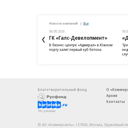
Новости компаний
Все
06.08.2026
06.
ГК «Галс-Девелопмент»
«Д
В бизнес-центре «Адмирал» в Южном
Тре
порту залит первый куб бетона
нед
слу
Благотворительный фонд
О «Коммер
Архив
Контакты
18+ реклама
© АО «Коммерсантъ». 127006, Москва, Оружейный пе