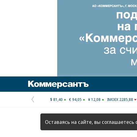
Коммерсантъ
$ 81,40
€ 94,05
¥ 12,08
IMOEX 2285,88
Предыдущая
страница
Оставаясь на сайте, вы соглашаетесь 