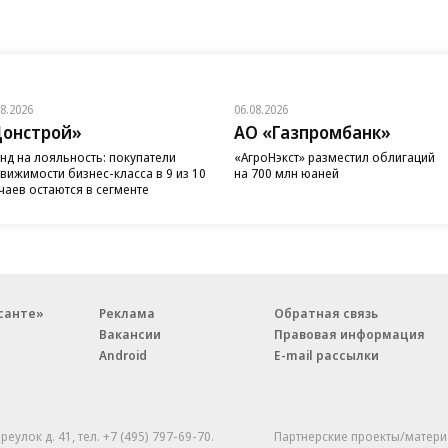
08.2026
06.08.2026
онстрой»
АО «Газпромбанк»
нд на лояльность: покупатели
«АгроНэкст» разместил облигаций
вижимости бизнес-класса в 9 из 10
на 700 млн юаней
чаев остаются в сегменте
санте»
Реклама
Обратная связь
Вакансии
Правовая информация
Android
E-mail рассылки
реулок д. 41,
тел. +7 (495) 797-69-70.
Партнерские проекты/матери