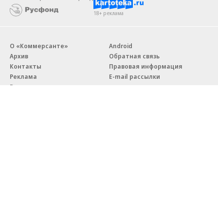
18+ реклама
О «Коммерсанте»
Android
Архив
Обратная связь
Контакты
Правовая информация
Реклама
E-mail рассылки
Вакансии
18+
© АО «Коммерсантъ». 127006, Москва, Оружейный переулок д. 41,
тел. +7 (495) 797-69-70.
Сетевое издание «Коммерсантъ» (доменное имя сайта:
kommersant.ru) зарегистрировано Федеральной службой
по надзору в сфере связи, информационных технологий и массовых
коммуникаций (Роскомнадзор), регистрационный номер и дата
принятия решения о регистрации: серия
Эл № ФС77-76922
от 11 октября 2019 г.