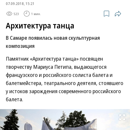
07.09.2018, 15:21
523
1 мин.
Архитектура танца
В Самаре появилась новая скульптурная
композиция
Памятник «Архитектура танца» посвящен
творчеству Мариуса Петипа, выдающегося
французского и российского солиста балета и
балетмейстера, театрального деятеля, стоявшего
у истоков зарождения современного российского
балета.
Развернуть на