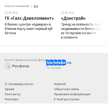
Новости компаний
Все
06.08.2026
06.08.2026
ГК «Галс-Девелопмент»
«Донстрой»
В бизнес-центре «Адмирал» в
Тренд на лояльность: покупат
Южном порту залит первый куб
недвижимости бизнес-класса в
бетона
из 10 случаев остаются
в сегменте
Благотворительный фонд
18+ реклама
О «Коммерсанте»
Android
Архив
Обратная связь
Контакты
Правовая информация
Реклама
E-mail рассылки
Вакансии