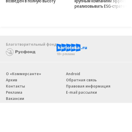
возведен в полную высоту
крупным компаниям эффектив
реализовывать ESG-стратегию
Благотворительный фонд
18+ реклама
О «Коммерсанте»
Android
Архив
Обратная связь
Контакты
Правовая информация
Реклама
E-mail рассылки
Вакансии
18+
© АО «Коммерсантъ». 127006, Москва, Оружейный переулок д. 41,