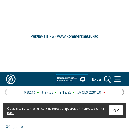
Реклама в «Ъ» www.kommersant.ru/ad
Коммерсантъ
Вход
$ 82,16
€ 94,83
¥ 12,23
IMOEX 2281,31
Предыдущая
С
страница
с
Оставаясь на сайте, вы соглашаетесь с
правилами использования
ОК
куки
Общество