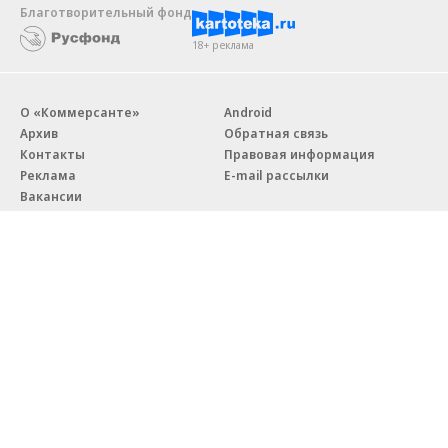
Благотворительный фонд
18+ реклама
О «Коммерсанте»
Android
Архив
Обратная связь
Контакты
Правовая информация
Реклама
E-mail рассылки
Вакансии
18+
© АО «Коммерсантъ». 127006, Москва, Оружейный переулок д. 41,
тел. +7 (495) 797-69-70.
Сетевое издание «Коммерсантъ» (доменное имя сайта:
kommersant.ru) зарегистрировано Федеральной службой
по надзору в сфере связи, информационных технологий и массовых
коммуникаций (Роскомнадзор), регистрационный номер и дата
принятия решения о регистрации: серия
Эл № ФС77-76922
от 11 октября 2019 г.