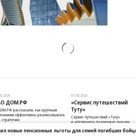
08.2026
07.08.2026
АО ДОМ.РФ
«Сервис путешествий
Туту»
ОМ.РФ рассказали, как крупным
паниям эффективно реализовывать
Сервис путешествий «Туту»
-стратегию
и «Нетмонет» поддержат лучших
сотрудников российских отелей
ил новые пенсионные льготы для семей погибших бойц