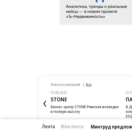
Новости компаний
Все
07.08.2026
07.
STONE
П
Бизнес-центр STONE Римская возведен
В Д
в полную высоту
ком
ESG
Лента
Моя лента
Минтруд предлож