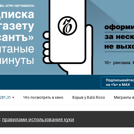
Реклама в «Ъ» www.kommersant.ru/ad
281,31
Что посмотреть в кино
Взрыв у Balzi Rossi
Мигранты в
с
правилами использования куки