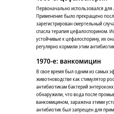
Первоначально использовался для 
Применение было прекращено после 
зарегистрирован смертельный случ
спасла терапия цефалоспорином. И
устойчивые к цефалоспорину, их она
регулярно кормили этим антибиоти
1970-е: ванкомицин
В свое время был одним из самых э
животноводстве как стимулятор рос
антибиотикам бактерий энтерококко
обнаружили, что вода после промы
ванкомицином, заражена этими усто
антибиотик был запрещен для прим