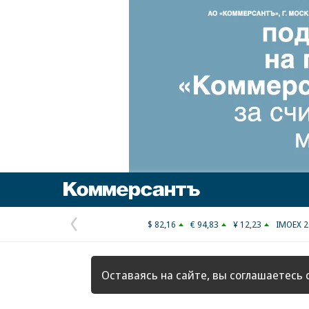
Коммерсантъ
$ 82,16
€ 94,83
¥ 12,23
IMOEX 2
Предыдущая
страница
Оставаясь на сайте, вы соглашаетесь 