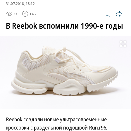
31.07.2018, 18:12
1K
1 мин.
В Reebok вспомнили 1990-е годы
Развернуть на
Reebok создали новые ультрасовременные
кроссовки с раздельной подошвой Run.r96,