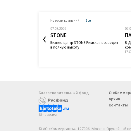
Новости компаний
Все
07.08.2026
07.
STONE
П
Бизнес-центр STONE Римская возведен
В Д
в полную высоту
ком
ESG
Благотворительный фонд
О «Коммер
Архив
Контакты
18+ реклама
© АО «Коммерсантъ». 127006, Москва, Оружейный пе