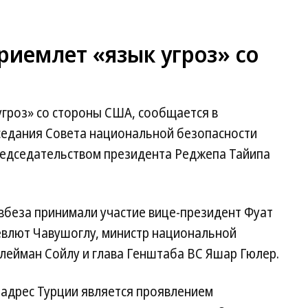
приемлет «язык угроз» со
угроз» со стороны США, сообщается в
аседания Совета национальной безопасности
редседательством президента Реджепа Тайипа
вбеза принимали участие вице-президент Фуат
евлют Чавушоглу, министр национальной
лейман Сойлу и глава Генштаба ВС Яшар Гюлер.
 адрес Турции является проявлением