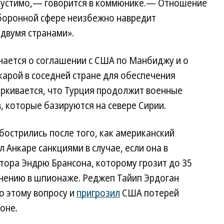
опустимо,— говорится в коммюнике.— Отношение
боронной сфере неизбежно навредит
двумя странами».
нается о соглашении с США по Манбиджу и о
арой в соседней стране для обеспечения
ркивается, что Турция продолжит военные
, которые базируются на севере Сирии.
острились после того, как американский
 Анкаре санкциями в случае, если она в
тора Эндрю Брансона, которому грозит до 35
нению в шпионаже. Реджеп Тайип Эрдоган
по этому вопросу и
пригрозил
США потерей
оне.