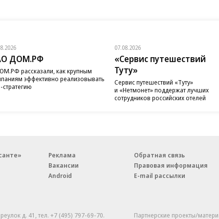
08.2026
07.08.2026
АО ДОМ.РФ
«Сервис путешествий
Туту»
ОМ.РФ рассказали, как крупным
паниям эффективно реализовывать
Сервис путешествий «Туту»
-стратегию
и «Нетмонет» поддержат лучших
сотрудников российских отелей
санте»
Реклама
Обратная связь
Вакансии
Правовая информация
Android
E-mail рассылки
реулок д. 41,
тел. +7 (495) 797-69-70.
Партнерские проекты/матери