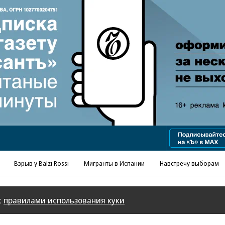
Реклама в «Ъ» www.kommersant.ru/ad
Взрыв у Balzi Rossi
Мигранты в Испании
Навстречу выборам
с
правилами использования куки