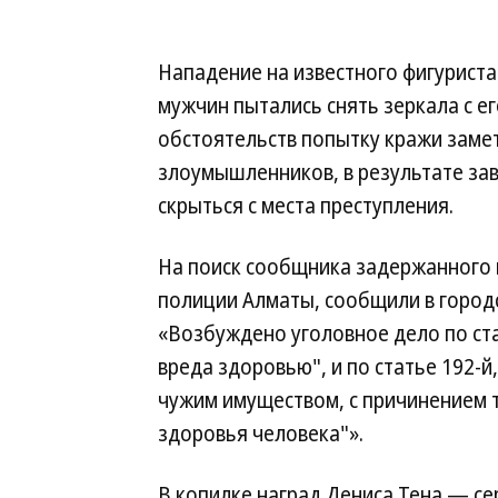
Нападение на известного фигурист
мужчин пытались снять зеркала с ег
обстоятельств попытку кражи замет
злоумышленников, в результате за
скрыться с места преступления.
На поиск сообщника задержанного 
полиции Алматы, сообщили в город
«Возбуждено уголовное дело по ст
вреда здоровью", и по статье 192-
чужим имуществом, с причинением 
здоровья человека"».
В копилке наград Дениса Тена — се