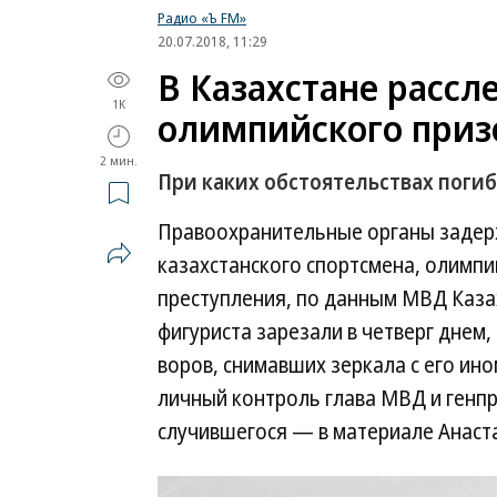
Радио «Ъ FM»
20.07.2018, 11:29
В Казахстане рассл
1K
олимпийского приз
2 мин.
При каких обстоятельствах погиб
Правоохранительные органы задерж
казахстанского спортсмена, олимпи
преступления, по данным МВД Казах
фигуриста зарезали в четверг днем,
воров, снимавших зеркала с его ин
личный контроль глава МВД и генпр
случившегося — в материале Анаст