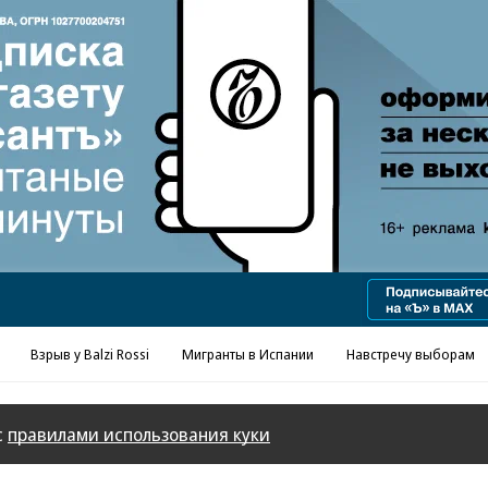
Реклама в «Ъ» www.kommersant.ru/ad
Взрыв у Balzi Rossi
Мигранты в Испании
Навстречу выборам
с
правилами использования куки