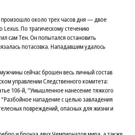
а произошло около трех часов дня — двое
о Lexus. По трагическому стечению
ил сам Тен. Он попытался остановить
вязалась потасовка. Нападавшим удалось
мужчины сейчас брошен весь личный состав
ском управлении Следственного комитета:
атье 106-й, "Умышленное нанесение тяжкого
й, "Разбойное нападение с целью завладения
телесных повреждений, опасных для жизни и
ребро и бронза двух Чемпионатов мира, а также