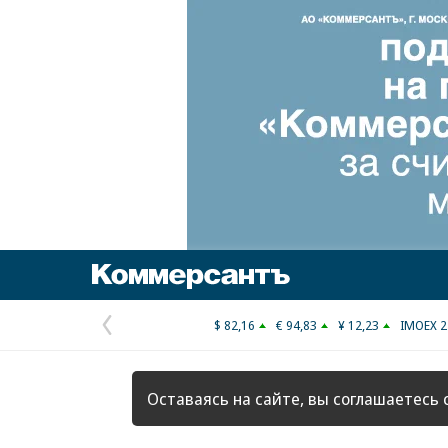
Коммерсантъ
$ 82,16
€ 94,83
¥ 12,23
IMOEX 2
Предыдущая
страница
Оставаясь на сайте, вы соглашаетесь 