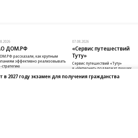
08.2026
07.08.2026
АО ДОМ.РФ
«Сервис путешествий
Туту»
ОМ.РФ рассказали, как крупным
паниям эффективно реализовывать
Сервис путешествий «Туту»
-стратегию
и «Нетмонет» поддержат лучших
сотрудников российских отелей
 в 2027 году экзамен для получения гражданства
санте»
Реклама
Обратная связь
Вакансии
Правовая информация
Android
E-mail рассылки