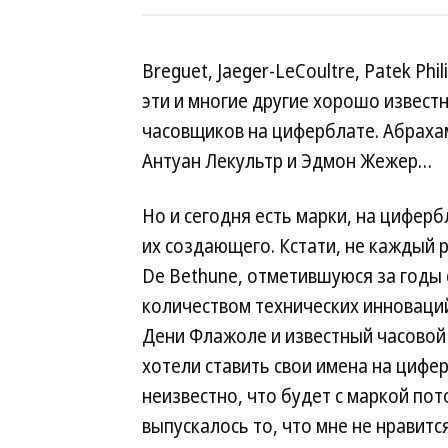
Breguet, Jaeger-LeCoultre, Patek Ph
эти и многие другие хорошо извест
часовщиков на циферблате. Абрахам
Антуан Лекультр и Эдмон Жежер…
Но и сегодня есть марки, на цифер
их создающего. Кстати, не каждый р
De Bethune, отметившуюся за годы
количеством технических инноваций
Дени Флажоле и известный часовой 
хотели ставить свои имена на цифе
неизвестно, что будет с маркой пот
выпускалось то, что мне не нравит