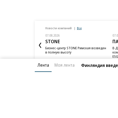
Новости компаний
Все
07.08.2026
07.
STONE
П
Бизнес-центр STONE Римская возведен
В Д
в полную высоту
ком
ESG
Лента
Моя лента
Финляндия введет
Благотворительный фонд
О «Коммер
Архив
Контакты
18+ реклама