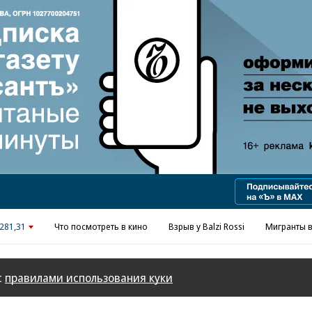
Реклама в «Ъ» www.kommersant.ru/ad
281,31
Что посмотреть в кино
Взрыв у Balzi Rossi
Мигранты в
с
правилами использования куки