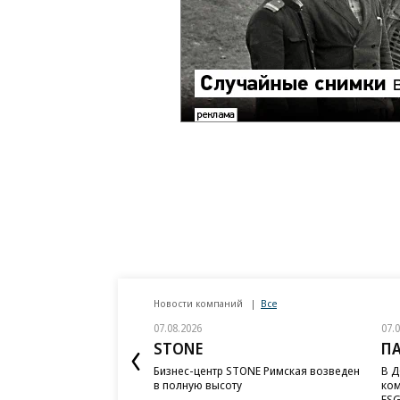
Новости компаний
Все
07.08.2026
07.
STONE
П
Бизнес-центр STONE Римская возведен
В Д
в полную высоту
ком
ESG