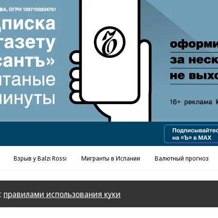
Реклама в «Ъ» www.kommersant.ru/ad
Взрыв у Balzi Rossi
Мигранты в Испании
Валютный прогноз
с
правилами использования куки