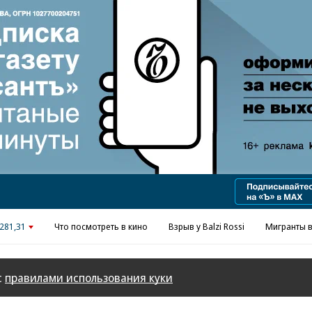
Реклама в «Ъ» www.kommersant.ru/ad
281,31
Что посмотреть в кино
Взрыв у Balzi Rossi
Мигранты в
с
правилами использования куки