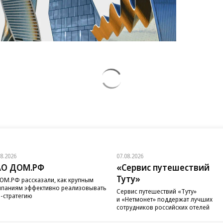
08.2026
07.08.2026
АО ДОМ.РФ
«Сервис путешествий
Туту»
ОМ.РФ рассказали, как крупным
паниям эффективно реализовывать
Сервис путешествий «Туту»
-стратегию
и «Нетмонет» поддержат лучших
сотрудников российских отелей