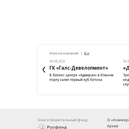
Новости компаний
Все
06.08.2026
06.
ГК «Галс-Девелопмент»
«Д
В бизнес-центре «Адмирал» в Южном
Тре
порту залит первый куб бетона
нед
слу
Благотворительный фонд
О «Коммер
Архив