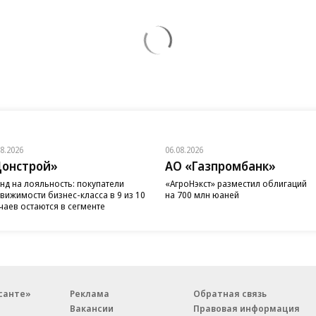
08.2026
06.08.2026
онстрой»
АО «Газпромбанк»
нд на лояльность: покупатели
«АгроНэкст» разместил облигаций
вижимости бизнес-класса в 9 из 10
на 700 млн юаней
чаев остаются в сегменте
санте»
Реклама
Обратная связь
Вакансии
Правовая информация