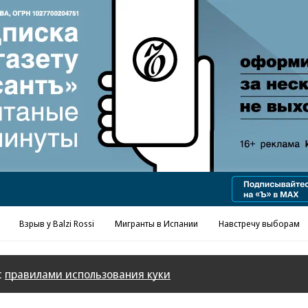
Реклама в «Ъ» www.kommersant.ru/ad
Взрыв у Balzi Rossi
Мигранты в Испании
Навстречу выборам
с
правилами использования куки