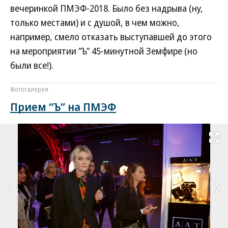
вечеринкой ПМЭФ-2018. Было без надрыва (ну,
только местами) и с душой, в чем можно,
например, смело отказать выступавшей до этого
на мероприятии “Ъ” 45-минутной Земфире (но
были все!).
Фотогалерея
Прием “Ъ” на ПМЭФ
Развернуть на